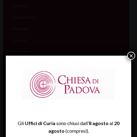
Cultura
Ecumenismo
Famiglia
Giovani
Liturgia
×
Migranti
Missione
Pellegrinaggi
Salute
Scuola
Sociale e Lavoro
Gli
Uffici di Curia
sono chiusi dall’
8 agosto
al
20
agosto
(compresi).
FISP