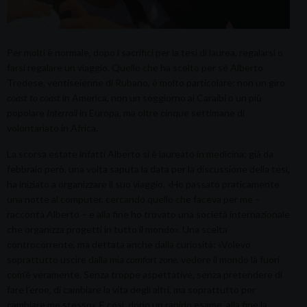
Per molti è normale, dopo i sacrifici per la tesi di laurea, regalarsi o
farsi regalare un viaggio. Quello che ha scelto per sé Alberto
Tredese, ventiseienne di Rubano, è molto particolare: non un giro
coast to coast
in America, non un soggiorno ai Caraibi o un più
popolare
Interrail
in Europa, ma oltre cinque settimane di
volontariato in Africa.
La scorsa estate infatti Alberto si è laureato in medicina; già da
febbraio però, una volta saputa la data per la discussione della tesi,
ha iniziato a organizzare il suo viaggio. «Ho passato praticamente
una notte al computer, cercando quello che faceva per me –
racconta Alberto – e alla fine ho trovato una società internazionale
che organizza progetti in tutto il mondo». Una scelta
controcorrente, ma dettata anche dalla curiosità: «Volevo
soprattutto uscire dalla mia
c
omfort zone
, vedere il mondo là fuori
com’è veramente. Senza troppe aspettative, senza pretendere di
fare l’eroe, di cambiare la vita degli altri, ma soprattutto per
cambiare me stesso». E così, dopo un rapido esame, alla fine la