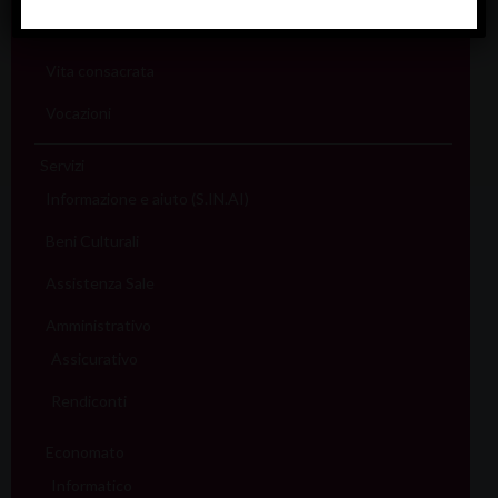
Sport (Csi Padova)
Vita consacrata
Vocazioni
Servizi
Informazione e aiuto (S.IN.AI)
Beni Culturali
Assistenza Sale
Amministrativo
Assicurativo
Rendiconti
Economato
Informatico