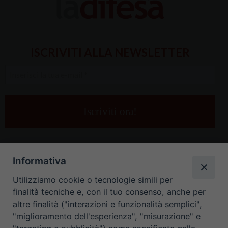
ISCRIVITI ALLA NEWSLETTER
Inserisci
la
tua
e-
mail
*
Informativa
Utilizziamo cookie o tecnologie simili per
finalità tecniche e, con il tuo consenso, anche per
altre finalità ("interazioni e funzionalità semplici",
"miglioramento dell'esperienza", "misurazione" e