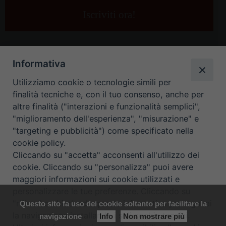
e-
mail
*
Informativa
Utilizziamo cookie o tecnologie simili per
finalità tecniche e, con il tuo consenso, anche per
altre finalità ("interazioni e funzionalità semplici",
"miglioramento dell'esperienza", "misurazione" e
"targeting e pubblicità") come specificato nella
HOME
CONTATTI
cookie policy.
Cliccando su "accetta" acconsenti all'utilizzo dei
ORARIO UFFICI DI CURIA: DAL LUNEDÌ AL VENERDÌ DALLE 9
cookie. Cliccando su "personalizza" puoi avere
maggiori informazioni sui cookie utilizzati e
ALLE 12.30
personalizzare le tue preferenze. Cliccando su
"rifiuta" o chiudendo questa informativa proseguirai
Questo sito fa uso dei cookie soltanto per facilitare la
Copyright ©
Diocesi Padova
. All Rights Reserved.
Note Legali
|
la navigazione installando i soli cookie tecnici.
navigazione
Info
Non mostrare più
Privacy
|
Cookie policy