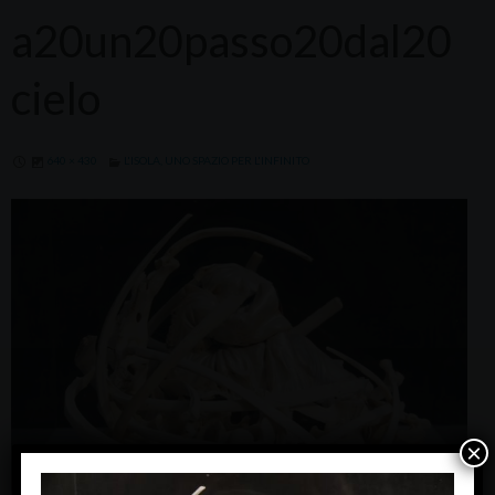
a20un20passo20dal20
cielo
640 × 430
L'ISOLA, UNO SPAZIO PER L'INFINITO
×