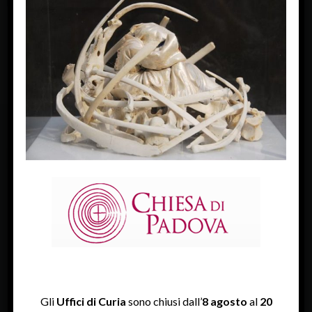
« Previous Image
FACEBOOK
Diocesi Di Padova
TWITTER
Tweets by diocesipadova
INSTAGRAM
Gli
Uffici di Curia
sono chiusi dall’
8 agosto
al
20