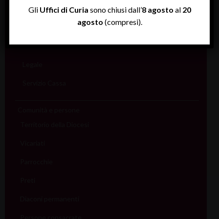
Rendiconti
Gli
Uffici di Curia
sono chiusi dall’
8 agosto
al
20
agosto
(compresi).
Economato
Informatico
Legale
Servizio Cassa
Comunità e persone
Territorio della Diocesi
Vicariati
Parrocchie
Preti
Diaconi permanenti
Persone consacrate