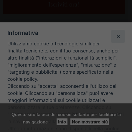
e-
mail
*
Informativa
Utilizziamo cookie o tecnologie simili per
finalità tecniche e, con il tuo consenso, anche per
altre finalità ("interazioni e funzionalità semplici",
"miglioramento dell'esperienza", "misurazione" e
"targeting e pubblicità") come specificato nella
HOME
CONTATTI
cookie policy.
Cliccando su "accetta" acconsenti all'utilizzo dei
ORARIO UFFICI DI CURIA: DAL LUNEDÌ AL VENERDÌ DALLE 9
cookie. Cliccando su "personalizza" puoi avere
maggiori informazioni sui cookie utilizzati e
ALLE 12.30
personalizzare le tue preferenze. Cliccando su
"rifiuta" o chiudendo questa informativa proseguirai
Questo sito fa uso dei cookie soltanto per facilitare la
Copyright ©
Diocesi Padova
. All Rights Reserved.
Note Legali
|
la navigazione installando i soli cookie tecnici.
navigazione
Info
Non mostrare più
Privacy
|
Cookie policy
Ulteriori informazioni sono disponibili nella
cookie
Preferenze Cookie