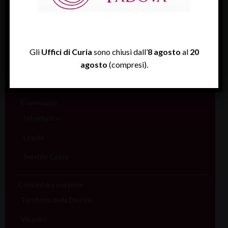
Beni Culturali
Assistenza Sale
Amministrativo
Gli
Uffici di Curia
sono chiusi dall’
8 agosto
al
20
Assicurativo
agosto
(compresi).
Rendiconti
Economato
Informatico
Legale
Servizio Cassa
Comunità e persone
Territorio della Diocesi
Vicariati