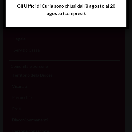
Rendiconti
Gli
Uffici di Curia
sono chiusi dall’
8 agosto
al
20
agosto
(compresi).
Economato
Informatico
Legale
Servizio Cassa
Comunità e persone
Territorio della Diocesi
Vicariati
Parrocchie
Preti
Diaconi permanenti
Persone consacrate