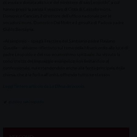
ricevuta e donata alla luce del ministero di san Leopoldo”, a cui
hanno preso la parola il vescovo di Città di Castello mons.
Domenico Cancian, il direttore dell’ufficio nazionale per le
vocazioni mons. Domenico Dal Molin e il gesuita di Padova padre
Guido Bertagna.
«Al simposio – spiega il rettore del Santuario padre Flaviano
Gusella – abbiamo riflettuto sul tema della Misericordia alla luce di
padre Leopoldo e del suo ecumenismo spirituale: ha vissuto la
concretezza del linguaggio evangelico non limitandolo al
confessionale, ma estendendolo anche alla ferita principale della
chiesa, che è la ferita all’unità, offrendo tutto se stesso».
Leggi l’intero articolo da
La Difesa del popolo
.
giubileo
,
san leopoldo
VESCOVO