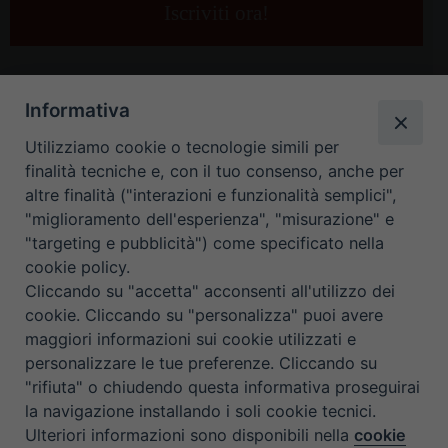
e-
mail
*
Informativa
Utilizziamo cookie o tecnologie simili per
finalità tecniche e, con il tuo consenso, anche per
altre finalità ("interazioni e funzionalità semplici",
"miglioramento dell'esperienza", "misurazione" e
"targeting e pubblicità") come specificato nella
HOME
CONTATTI
cookie policy.
Cliccando su "accetta" acconsenti all'utilizzo dei
ORARIO UFFICI DI CURIA: DAL LUNEDÌ AL VENERDÌ DALLE 9
cookie. Cliccando su "personalizza" puoi avere
maggiori informazioni sui cookie utilizzati e
ALLE 12.30
personalizzare le tue preferenze. Cliccando su
"rifiuta" o chiudendo questa informativa proseguirai
Copyright ©
Diocesi Padova
. All Rights Reserved.
Note Legali
|
la navigazione installando i soli cookie tecnici.
Privacy
|
Cookie policy
Ulteriori informazioni sono disponibili nella
cookie
Preferenze Cookie