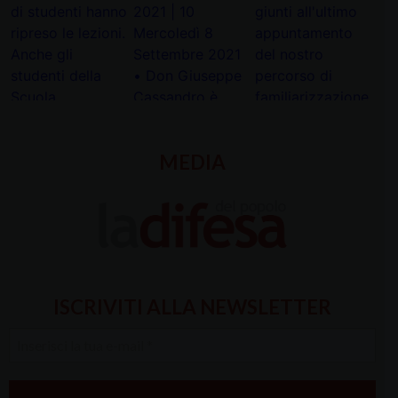
MEDIA
ISCRIVITI ALLA NEWSLETTER
Inserisci
la
tua