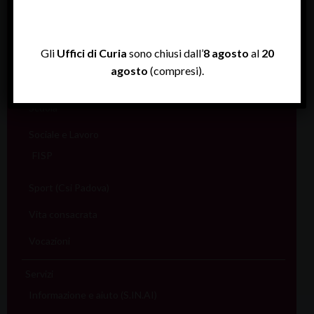
Migranti
Missione
Gli
Uffici di Curia
sono chiusi dall’
8 agosto
al
20
Pellegrinaggi
agosto
(compresi).
Salute
Scuola
Sociale e Lavoro
FISP
Sport (Csi Padova)
Vita consacrata
Vocazioni
Servizi
Informazione e aiuto (S.IN.AI)