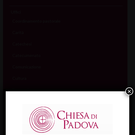
Uffici
Coordinamento pastorale
Carità
Catechesi
Catecumenato
Comunicazione
Cultura
Ecumenismo
×
Famiglia
Giovani
Liturgia