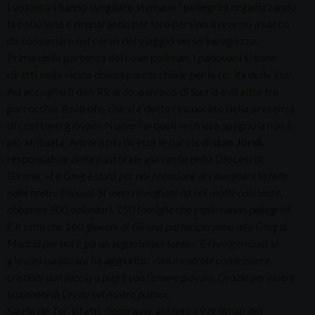
I volontari hanno svegliato stamane i pellegrini organizzando
la colazione e preparando per loro persino il pranzo a sacco
da consumare nel corso del viaggio verso Saragozza.
Prima della partenza dei nove pullman, i padovani si sono
diretti nella vicina chiesa parrocchiale per la recita delle lodi.
Ad accoglierli don Ricardo, parroco di Sarrìa e di altre tre
parrocchie limitrofe, che si è detto rincuorato della presenza
di così tanti giovani. Numeri ai quali la chiesa spagnola non è
più abituata. Ancora più dirette le parole di
don Jordi
,
responsabile della pastorale giovanile della Diocesi di
Girona:
«La Gmg è stata per noi occasione di risvegliare la fede
nelle nostre Diocesi. Si sono risvegliate da noi molte coscienze,
abbiamo 500 volontari, 150 famiglie che ospiteranno pellegrini.
E il fatto che 160 giovani di Girona parteciperanno alla Gmg di
Madrid per noi è già un segno importante»
: E rivolgendosi ai
giovani padovani ha aggiunto:
«Voi mostrate come essere
cristiani non faccia a pugni con l’essere giovani. Grazie per essere
testimoni di Cristo nel nostro paese».
Sarria de Ter, infatti, dopo aver accolto i 9 pullman del