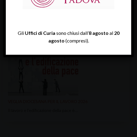
ULTIME NEWS
Gli
Uffici di Curia
sono chiusi dall’
8 agosto
al
20
agosto
(compresi).
VEGLIA DIOCESANA PER IL LAVORO 2026
Il lavoro e l’edificazione della pace è…