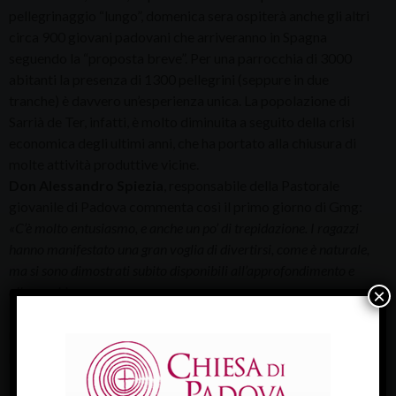
pellegrinaggio “lungo”, domenica sera ospiterà anche gli altri
circa 900 giovani padovani che arriveranno in Spagna
seguendo la “proposta breve”. Per una parrocchia di 3000
abitanti la presenza di 1300 pellegrini (seppure in due
tranche) è davvero un’esperienza unica. La popolazione di
Sarrià de Ter, infatti, è molto diminuita a seguito della crisi
economica degli ultimi anni, che ha portato alla chiusura di
molte attività produttive vicine.
Don Alessandro Spiezia
, responsabile della Pastorale
giovanile di Padova commenta così il primo giorno di Gmg:
«C’è molto entusiasmo, e anche un po’ di trepidazione. I ragazzi
hanno manifestato una gran voglia di divertirsi, come è naturale,
ma si sono dimostrati subito disponibili all’approfondimento e
alla preghiera».
×
Nel pomeriggio di oggi, giovedì 11 agosto, i padovani
raggiungeranno Saragozza. I pullman verranno divisi per
parrocchie, pronte ad accogliere nei loro patronati e nelle
loro famiglie i giovani della città del Santo.