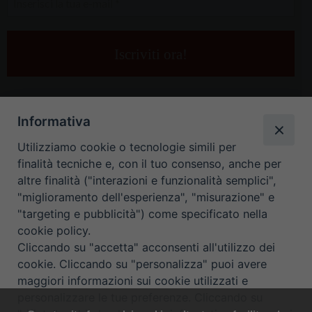
la
tua
e-
mail
*
Informativa
Utilizziamo cookie o tecnologie simili per
finalità tecniche e, con il tuo consenso, anche per
altre finalità ("interazioni e funzionalità semplici",
"miglioramento dell'esperienza", "misurazione" e
"targeting e pubblicità") come specificato nella
HOME
CONTATTI
cookie policy.
Cliccando su "accetta" acconsenti all'utilizzo dei
ORARIO UFFICI DI CURIA: DAL LUNEDÌ AL VENERDÌ DALLE 9
cookie. Cliccando su "personalizza" puoi avere
maggiori informazioni sui cookie utilizzati e
ALLE 12.30
personalizzare le tue preferenze. Cliccando su