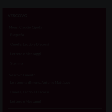
P
o
VESCOVO
s
t
Mons. Claudio Cipolla
N
Biografia
a
Omelie, Lectio e Discorsi
v
i
Lettere e Messaggi
g
Stemma
a
t
Vescovo Emerito
i
Lo stemma di mons. Antonio Mattiazzo
o
Omelie, Lectio e Discorsi
n
Lettere e Messaggi