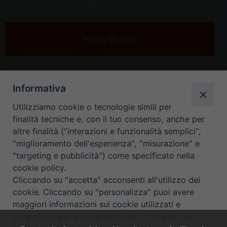
la
tua
e-
mail
*
Informativa
Utilizziamo cookie o tecnologie simili per
finalità tecniche e, con il tuo consenso, anche per
altre finalità ("interazioni e funzionalità semplici",
"miglioramento dell'esperienza", "misurazione" e
"targeting e pubblicità") come specificato nella
HOME
CONTATTI
cookie policy.
Cliccando su "accetta" acconsenti all'utilizzo dei
ORARIO UFFICI DI CURIA: DAL LUNEDÌ AL VENERDÌ DALLE 9
cookie. Cliccando su "personalizza" puoi avere
maggiori informazioni sui cookie utilizzati e
ALLE 12.30
personalizzare le tue preferenze. Cliccando su