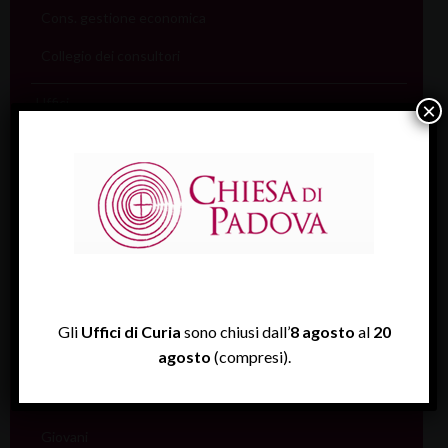
Cons. gestione economica
Collegio dei consultori
Uffici
×
Coordinamento pastorale
Carità
Catechesi
Catecumenato
Comunicazione
Cultura
Gli
Uffici di Curia
sono chiusi dall’
8 agosto
al
20
agosto
(compresi).
Ecumenismo
Famiglia
Giovani