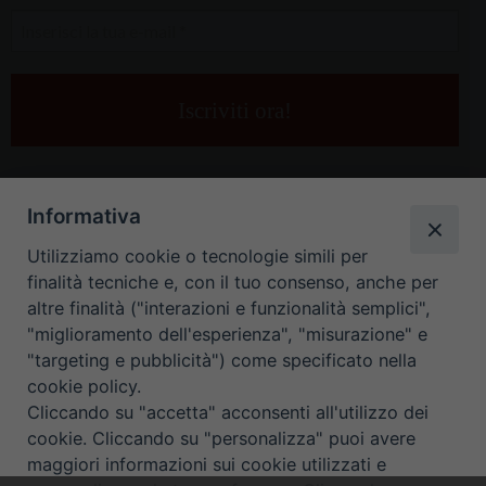
Inserisci
la
tua
e-
mail
*
Informativa
Utilizziamo cookie o tecnologie simili per
finalità tecniche e, con il tuo consenso, anche per
altre finalità ("interazioni e funzionalità semplici",
"miglioramento dell'esperienza", "misurazione" e
"targeting e pubblicità") come specificato nella
HOME
CONTATTI
cookie policy.
Cliccando su "accetta" acconsenti all'utilizzo dei
ORARIO UFFICI DI CURIA: DAL LUNEDÌ AL VENERDÌ DALLE 9
cookie. Cliccando su "personalizza" puoi avere
maggiori informazioni sui cookie utilizzati e
ALLE 12.30