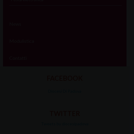
News
Modulistica
Contatti
FACEBOOK
Diocesi Di Padova
TWITTER
Tweets by diocesipadova