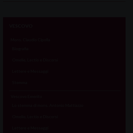
P
o
VESCOVO
s
t
Mons. Claudio Cipolla
N
Biografia
a
Omelie, Lectio e Discorsi
v
i
Lettere e Messaggi
g
Stemma
a
t
Vescovo Emerito
i
Lo stemma di mons. Antonio Mattiazzo
o
Omelie, Lectio e Discorsi
n
Lettere e Messaggi