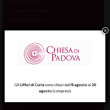
Aggregazioni laicali
Cons. gestione economica
Collegio dei consultori
×
Uffici
Coordinamento pastorale
Carità
Catechesi
Catecumenato
Comunicazione
Gli
Uffici di Curia
sono chiusi dall’
8 agosto
al
20
Cultura
agosto
(compresi).
Ecumenismo
Famiglia