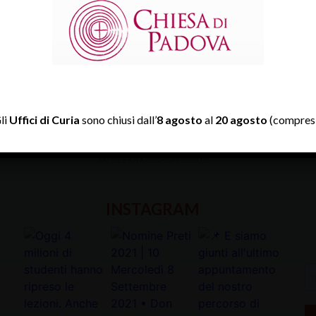
li
Uffici di Curia
sono chiusi dall’
8 agosto
al
20 agosto
(compresi
TWITTER
Tweets by diocesipadova
INSTAGRAM
In
la
tu