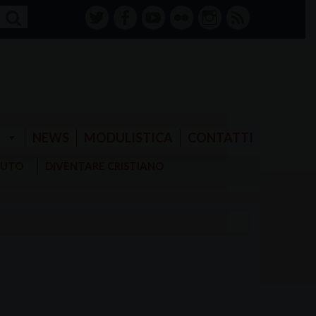
twitter
facebook-
youtube
Flickr
instagram
RSS
alt
E
NEWS
MODULISTICA
CONTATTI
AIUTO
DIVENTARE CRISTIANO