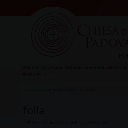
Skip
to
content
HO
Orario Uffici di Curia: dal lunedì al venerdì dalle 9 alle
SPOSARSI
HOME
»
VISITA AD LIMINA APOSTOLORUM
»
FOLLA
folla
591 × 443
VISITA AD LIMINA APOSTOLORUM