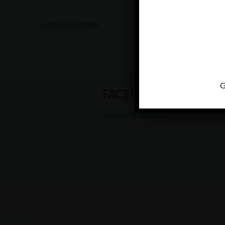
« Previous Image
G
FACEBOOK
Diocesi Di Padova