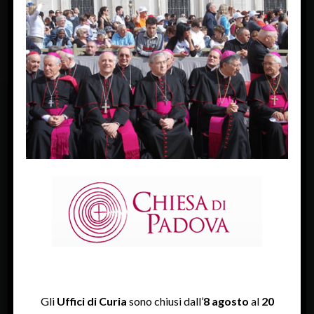
« Previous Image
FACEBOOK
Diocesi Di Padova
TWITTER
Tweets by diocesipadova
INSTAGRAM
Gli
Uffici di Curia
sono chiusi dall’
8 agosto
al
20