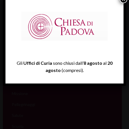
Catecumenato
Comunicazione
Cultura
Ecumenismo
Famiglia
Giovani
Gli
Uffici di Curia
sono chiusi dall’
8 agosto
al
20
agosto
(compresi).
Liturgia
Migranti
Missione
Pellegrinaggi
Salute
Scuola