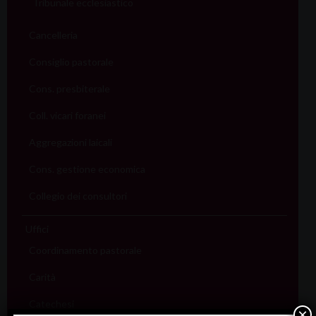
Tribunale ecclesiastico
Cancelleria
Consiglio pastorale
Cons. presbiterale
Coll. vicari foranei
Aggregazioni laicali
Cons. gestione economica
Collegio dei consultori
Uffici
Coordinamento pastorale
Carità
Catechesi
×