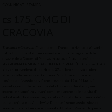
COMUNICATI STAMPA
cs 175_GMG DI
CRACOVIA
Ti aspetto a Cracovia
!
L’invito di papa Francesco rivolto ai giovani di
tutto il mondo è stato ampiamente accolto dai ragazzi e dalle
ragazze della Diocesi di Padova. In tutto, infatti, parteciperanno
alla
GIORNATA MONDIALE DELLA GIOVENTÙ
di Cracovia
1540
giovani
provenienti dal territorio.
371
di loro sono già in piena
attività nelle terre di san Giovanni Paolo II, avendo scelto il
cosiddetto “viaggio lungo” che prevede, dal 19 al 24 luglio, il
gemellaggio con le parrocchie della Diocesi di Bielsko-Zywiec,
incontri e scambi tra giovani, comprese anche delle attività di
volontariato, testimonianze, la visita ai “luoghi della misericordia” di
questa chiesa e ad Auschwitz. Durante il gemellaggio i giovani
sono ospitati da famiglie e comunità di Bielsko-Zywiec. A questi,