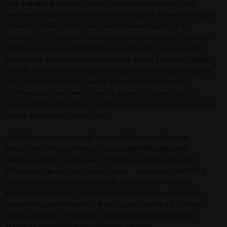
partiti all’alba di martedì 19 luglio, si aggiungeranno altri 1058
coetanei che partiranno nel tardo pomeriggio di domenica 24 luglio
da vari punti della Diocesi per vivere insieme le giornate di
Cracovia (26-31 luglio) e l’incontro con papa Francesco. Infine altri
111 giovani si sono organizzati autonomamente. In tutto 1540
partecipanti, compresi una sessantina di preti e il
vescovo Claudio
.
La GMG di Cracovia arriva dopo un lungo percorso di preparazione,
con incontri nel territorio, veglie, appuntamenti formativi, il
Giubileo dei giovani dello scorso 18 giugno a Padova. Ora è il
tempo della Polonia che non vuole essere un punto di arrivo, ma un
evento all’interno di un percorso.
«La GMG è parte integrante del cammino di Pastorale dei giovani
proposto dalla Diocesi di Padova
– spiega
don Mirco Zoccarato
,
direttore dell’Ufficio diocesano di Pastorale dei Giovani già in
Polonia con il gruppo del “viaggio lungo” –
la proposta della GMG di
Cracovia rappresenta davvero una bella occasione: è un momento
importante della Chiesa, i giovani di tutte le parti del mondo sono stati
convocati da papa Francesco in un unico posto, nella terra di Giovanni
Paolo II, una figura che ha ancora molto da dire e che gran parte dei
giovani che partecipano hanno conosciuto e amato».