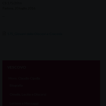
CS 175/2016
Padova, 20 luglio 2016
””
175_Giovani-dalla-Diocesi-a-Cracovia
VESCOVO
Mons. Claudio Cipolla
Biografia
Omelie, Lectio e Discorsi
Lettere e Messaggi