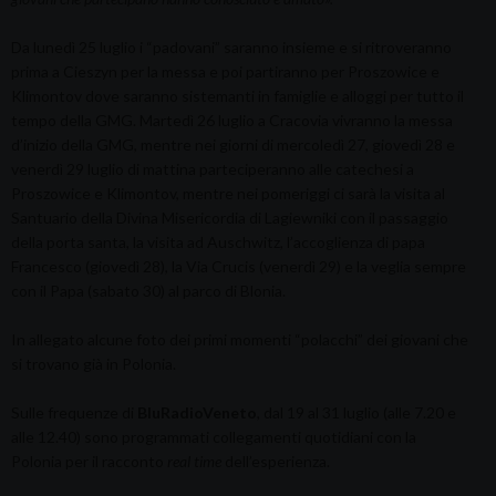
Da lunedì 25 luglio i “padovani” saranno insieme e si ritroveranno
prima a Cieszyn per la messa e poi partiranno per Proszowice e
Klimontov dove saranno sistemanti in famiglie e alloggi per tutto il
tempo della GMG. Martedì 26 luglio a Cracovia vivranno la messa
d’inizio della GMG, mentre nei giorni di mercoledì 27, giovedì 28 e
venerdì 29 luglio di mattina parteciperanno alle catechesi a
Proszowice e Klimontov, mentre nei pomeriggi ci sarà la visita al
Santuario della Divina Misericordia di Lagiewniki con il passaggio
della porta santa, la visita ad Auschwitz, l’accoglienza di papa
Francesco (giovedì 28), la Via Crucis (venerdì 29) e la veglia sempre
con il Papa (sabato 30) al parco di Blonia.
In allegato alcune foto dei primi momenti “polacchi” dei giovani che
si trovano già in Polonia.
Sulle frequenze di
BluRadioVeneto
, dal 19 al 31 luglio (alle 7.20 e
alle 12.40) sono programmati collegamenti quotidiani con la
Polonia per il racconto
real time
dell’esperienza.