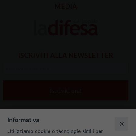
MEDIA
ISCRIVITI ALLA NEWSLETTER
Inserisci
la
tua
e-
mail
*
Informativa
Utilizziamo cookie o tecnologie simili per