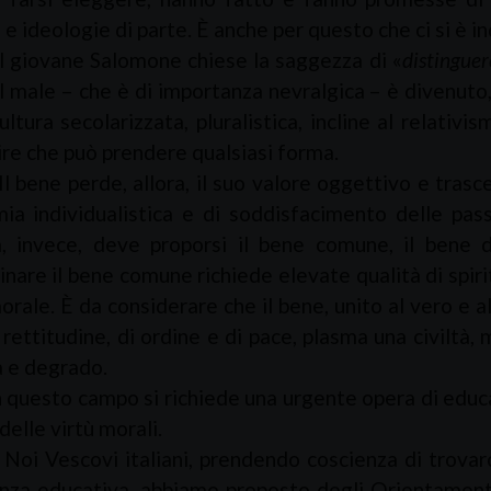
 e ideologie di parte. È anche per questo che ci si è in
vane Salomone chiese la saggezza di «
distinguer
l male – che è di importanza nevralgica – è divenuto
ultura secolarizzata, pluralistica, incline al relativi
ire che può prendere qualsiasi forma.
 perde, allora, il suo valore oggettivo e trascen
ia individualistica e di soddisfacimento delle pass
, invece, deve proporsi il bene comune, il bene d
are il bene comune richiede elevate qualità di spiri
rale. È da considerare che il bene, unito al vero e a
i rettitudine, di ordine e di pace, plasma una civiltà
a e degrado.
to campo si richiede una urgente opera di educazio
delle virtù morali.
covi italiani, prendendo coscienza di trovarci di
za educativa, abbiamo proposto degli Orientamenti p