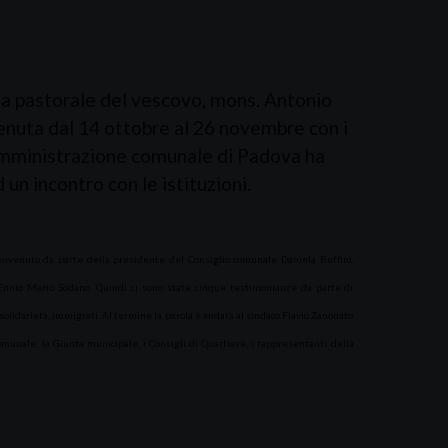
ita pastorale del vescovo, mons. Antonio
tenuta dal 14 ottobre al 26 novembre con i
l’amministrazione comunale di Padova ha
 un incontro con le istituzioni.
 benvenuto da parte della presidente del Consiglio comunale Daniela Ruffini,
 Ennio Mario Sodano. Quindi ci sono state cinque testimonianze da parte di
i solidarietà, immigrati. Al termine la parola è andata al sindaco Flavio Zanonato
comunale, la Giunta municipale, i Consigli di Quartiere, i rappresentanti della