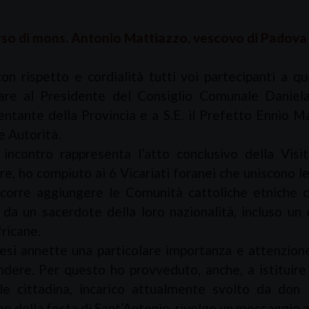
orso di mons. Antonio Mattiazzo, vescovo di Padova
on rispetto e cordialità tutti voi partecipanti a qu
lare al Presidente del Consiglio Comunale Daniela
entante della Provincia e a S.E. il Prefetto Ennio M
re Autorità.
incontro rappresenta l’atto conclusivo della Visi
e, ho compiuto ai 6 Vicariati foranei che uniscono 
corre aggiungere le Comunità cattoliche etniche c
 da un sacerdote della loro nazionalità, incluso u
ricane.
esi annette una particolare importanza e attenzione 
dere. Per questo ho provveduto, anche, a istituire 
le cittadina, incarico attualmente svolto da don
e della festa di Sant’Antonio, rivolgo un messaggio al