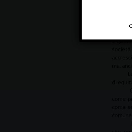
pregò co
distingu
alla va
G
Rendere
e questo
società 
accresc
ma, anch
La cris
di equit
C’è un a
come pu
come se
comune, 
In ques
che, pe