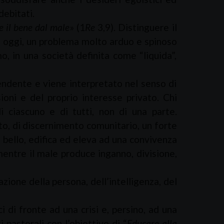
debitati.
e il bene dal male
» (1
Re
3,9). Distinguere il
, oggi, un problema molto arduo e spinoso
smo, in una società definita come “liquida”,
dente e viene interpretato nel senso di
ioni e del proprio interesse privato. Chi
i ciascuno e di tutti, non di una parte.
to, di discernimento comunitario, un forte
l bello, edifica ed eleva ad una convivenza
, mentre il male produce inganno, divisione,
ne della persona, dell’intelligenza, del
 fronte ad una crisi e, persino, ad una
astorali con l’obiettivo di “
Educare alla