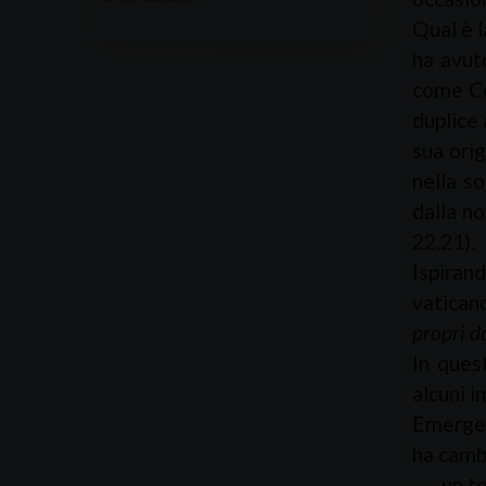
Qual è l
ha avut
come Co
duplice 
sua orig
nella so
dalla no
22,21).
Ispiran
vaticano
propri do
In ques
alcuni i
Emerge,
ha cambi
–
un te