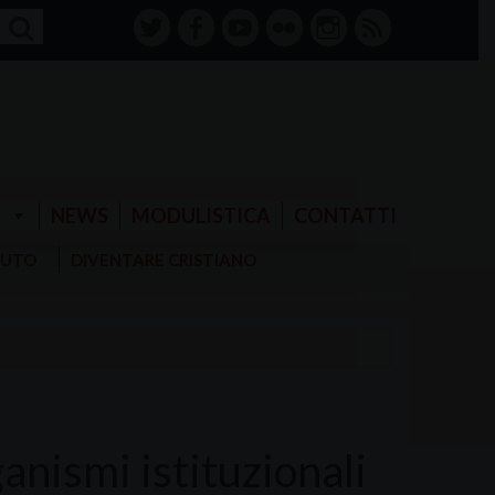
twitter
facebook-
youtube
Flickr
instagram
RSS
alt
E
NEWS
MODULISTICA
CONTATTI
AIUTO
DIVENTARE CRISTIANO
ganismi istituzionali