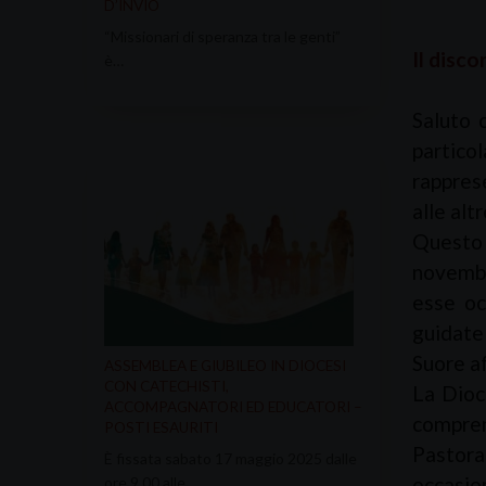
D’INVIO
“Missionari di speranza tra le genti”
Il disc
è…
Saluto c
partico
rappres
alle alt
Questo 
novembr
esse oc
guidate
Suore af
ASSEMBLEA E GIUBILEO IN DIOCESI
CON CATECHISTI,
La Dioc
ACCOMPAGNATORI ED EDUCATORI –
compren
POSTI ESAURITI
Pastora
È fissata sabato 17 maggio 2025 dalle
occasion
ore 9.00 alle…