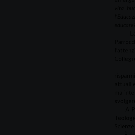
vita bu
l’Educaz
educare
La form
Parrocc
l’attenz
Collegi 
Tra l’
risparmi
attuali 
ma inte
svolgere
A Padov
Teologic
Scienze 
È da ri