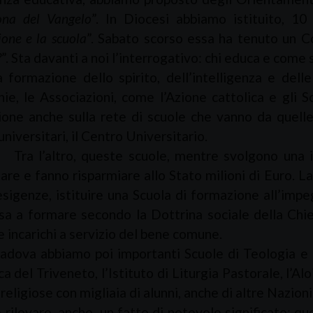
ona del Vangelo
”. In Diocesi abbiamo istituito, 10 
ione e la scuola
”. Sabato scorso essa ha tenuto un 
?
”. Sta davanti a noi l’interrogativo: chi educa e come 
azione dello spirito, dell’intelligenza e delle v
hie, le Associazioni, come l’Azione cattolica e gli 
ione anche sulla rete di scuole che vanno da quelle d
universitari, il Centro Universitario.
altro, queste scuole, mentre svolgono una imp
are e fanno risparmiare allo Stato milioni di Euro. La
esigenze, istituire una Scuola di formazione all’impeg
sa a formare secondo la Dottrina sociale della Chi
 incarichi a servizio del bene comune.
a abbiamo poi importanti Scuole di Teologia e Fi
a del Triveneto, l’Istituto di Liturgia Pastorale, l’Alo
religiose con migliaia di alunni, anche di altre Nazioni
levare, anche, un fatto di notevole significato: qu