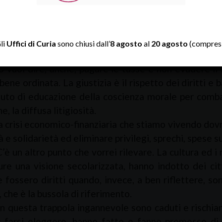
sì Iddio: «
Concedi al tuo servo un cuore docile, perché s
ere il bene dal male
» (
1Re
3,9). Un cuore docile – da do
lutazione, al confronto e al dialogo.
li
Uffici di Curia
sono chiusi dall’
8 agosto
al
20 agosto
(compresi
 giustizia è compito e dovere primario dell’autori
 vuol dire, anche, pagare le tasse e non evadere il 
bene ordinata. La giustizia è il rispetto dei diritti 
iuto di educazione della coscienza morale per combat
e, la diffusa litigiosità.
i economico-finanziaria che stiamo vivendo dovrebb
à e solidarietà ed eliminare privilegi, sprechi, spese s
ltro punto che vorrei rilevare. La cultura ed i mode
re una visione secolarizzata, hanno indotto dei cit
 fossero diritti quando, invece, a ben riflettere, s
che è la bussola di riferimento.
ta trappola ingannevole sono caduti e rischiano d
r farsi eleggere, hanno fatto e fanno promesse di 