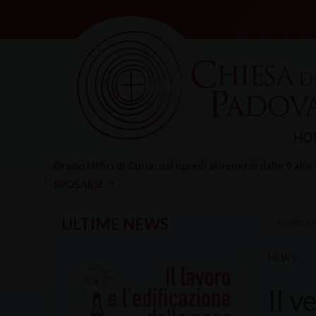
Skip
to
content
HO
Orario Uffici di Curia: dal lunedì al venerdì dalle 9 alle
SPOSARSI
ULTIME NEWS
HOME
»
IL
NEWS
Il v