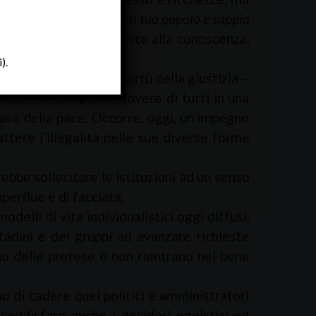
appia rendere giustizia al tuo popolo e sappia
cibilis – significa aperto alla conoscenza,
).
tà. Praticare la virtù della giustizia –
fisco – è compito e dovere di tutti in una
e base della pace. Occorre, oggi, un impegno
tere l’illegalità nelle sue diverse forme
e sollecitare le istituzioni ad un senso
uperflue e di facciata.
lli di vita individualistici oggi diffusi,
tadini e dei gruppi ad avanzare richieste
ono delle pretese e non rientrano nel bene
i cadere quei politici e amministratori
soddisfare anche i desideri egoistici ed