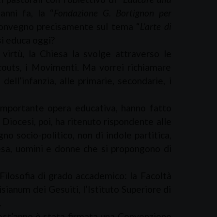
anni fa, la “
Fondazione G. Bortignon per
Convegno precisamente sul tema “
L’arte di
si educa oggi?
irtù, la Chiesa la svolge attraverso le
Scouts, i Movimenti. Ma vorrei richiamare
ell’infanzia, alle primarie, secondarie, i
ortante opera educativa, hanno fatto
 Diocesi, poi, ha ritenuto rispondente alle
no socio-politico, non di indole partitica,
esa, uomini e donne che si propongono di
losofia di grado accademico: la Facoltà
isianum dei Gesuiti, l’Istituto Superiore di
.
est’anno è stata firmata una Convenzione