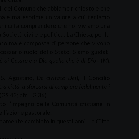
nali del Comune che abbiamo richiesto e che
rmale ma esprime un valore a cui teniamo
ani ci fa comprendere che noi viviamo una
Società civile e politica. La Chiesa, per la
o Stato ma è composta di persone che vivono
ecessario ruolo dello Stato. Siamo guidati
è di Cesare e a Dio quello che è di Dio
» (
Mt
 S. Agostino,
De civitate Dei
), il Concilio
ltra città, a sforzarsi di compiere fedelmente i
(GS 43; cfr. LG 36).
ato l’impegno delle Comunità cristiane in
ell’azione pastorale.
ndamente cambiato in questi anni. La Città
omeni di: