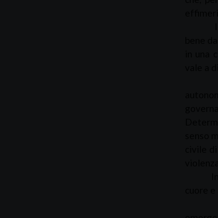
effimeri
Il gio
bene da
in una c
vale a d
Il bene
autonom
governa
Determin
senso mo
civile d
violenz
In ques
cuore e 
Noi Ves
emergen