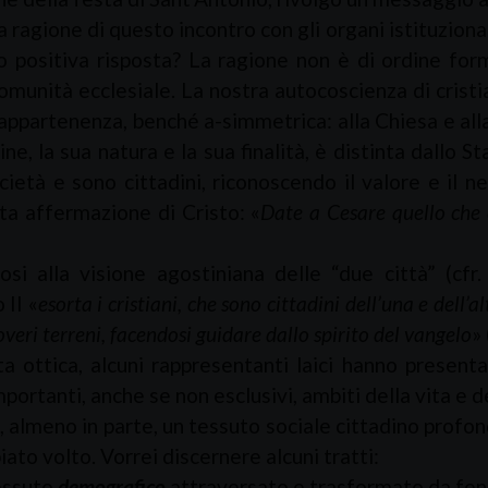
a ragione di questo incontro con gli organi istituzio
o positiva risposta? La ragione non è di ordine fo
munità ecclesiale. La nostra autocoscienza di cristi
appartenenza, benché a-simmetrica: alla Chiesa e alla 
ine, la sua natura e la sua finalità, è distinta dall
cietà e sono cittadini, riconoscendo il valore e il n
ta affermazione di Cristo: «
Date a Cesare quello che 
dosi alla visione agostiniana delle “due città” (cfr.
 II «
esorta i cristiani, che sono cittadini dell’una e dell’a
veri terreni, facendosi guidare dallo spirito del vangelo
» 
ta ottica, alcuni rappresentanti laici hanno present
mportanti, anche se non esclusivi, ambiti della vita e d
 almeno in parte, un tessuto sociale cittadino profo
ato volto. Vorrei discernere alcuni tratti:
ssuto
demografico
attraversato e trasformato da fen