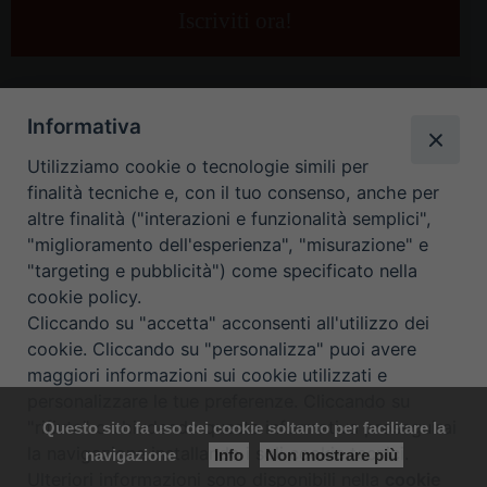
e-
mail
*
Informativa
Utilizziamo cookie o tecnologie simili per
finalità tecniche e, con il tuo consenso, anche per
altre finalità ("interazioni e funzionalità semplici",
"miglioramento dell'esperienza", "misurazione" e
"targeting e pubblicità") come specificato nella
HOME
CONTATTI
cookie policy.
Cliccando su "accetta" acconsenti all'utilizzo dei
ORARIO UFFICI DI CURIA: DAL LUNEDÌ AL VENERDÌ DALLE 9
cookie. Cliccando su "personalizza" puoi avere
maggiori informazioni sui cookie utilizzati e
ALLE 12.30
personalizzare le tue preferenze. Cliccando su
"rifiuta" o chiudendo questa informativa proseguirai
Questo sito fa uso dei cookie soltanto per facilitare la
Copyright ©
Diocesi Padova
. All Rights Reserved.
Note Legali
|
la navigazione installando i soli cookie tecnici.
navigazione
Info
Non mostrare più
Privacy
|
Cookie policy
Ulteriori informazioni sono disponibili nella
cookie
Preferenze Cookie