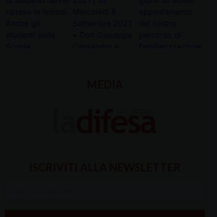
MEDIA
ISCRIVITI ALLA NEWSLETTER
Inserisci
la
tua