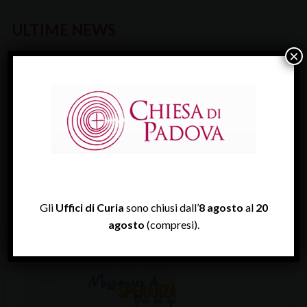
ULTIME NEWS
×
VEGLIA DIOCESANA PER IL LAVORO 2026
Il lavoro e l’edificazione della pace è…
Gli
Uffici di Curia
sono chiusi dall’
8 agosto
al
20
agosto
(compresi).