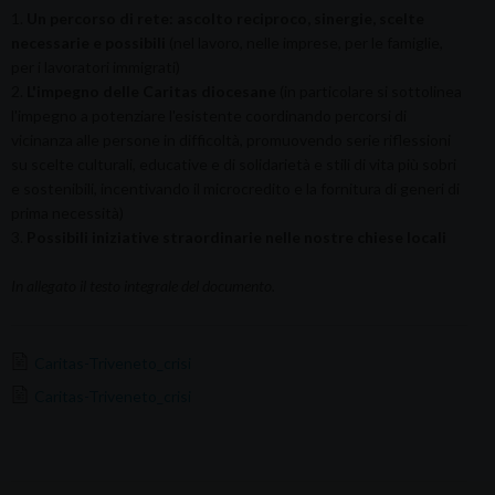
1.
Un percorso di rete: ascolto reciproco, sinergie, scelte
necessarie e possibili
(nel lavoro, nelle imprese, per le famiglie,
per i lavoratori immigrati)
2.
L'impegno delle Caritas diocesane
(in particolare si sottolinea
l'impegno a potenziare l'esistente coordinando percorsi di
vicinanza alle persone in difficoltà, promuovendo serie riflessioni
su scelte culturali, educative e di solidarietà e stili di vita più sobri
e sostenibili, incentivando il microcredito e la fornitura di generi di
prima necessità)
3.
Possibili iniziative straordinarie nelle nostre chiese locali
In allegato il testo integrale del documento.
Caritas-Triveneto_crisi
Caritas-Triveneto_crisi