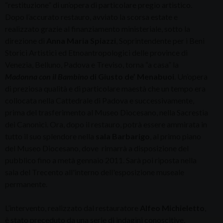
“restituzione” di un’opera di particolare pregio artistico.
Dopo l’accurato restauro, avviato la scorsa estate e
realizzato grazie al finanziamento ministeriale, sotto la
direzione di
Anna Maria Spiazzi
, Soprintendente per i Beni
Storici Artistici ed Etnoantropologici delle province di
Venezia, Belluno, Padova e Treviso, torna “a casa” la
Madonna con il Bambino
di Giusto de’ Menabuoi
. Un’opera
di preziosa qualità e di particolare maestà che un tempo era
collocata nella Cattedrale di Padova e successivamente,
prima del trasferimento al Museo Diocesano, nella Sacrestia
dei Canonici. Ora, dopo il restauro, potrà essere ammirata in
tutto il suo splendore nella
sala Barbarigo
, al primo piano
del Museo Diocesano, dove rimarrà a disposizione del
pubblico fino a metà gennaio 2011. Sarà poi riposta nella
sala del Trecento all'interno dell'esposizione museale
permanente.
L’intervento, realizzato dal restauratore
Alfeo Michieletto
,
è stato preceduto da una serie di indagini conoscitive,