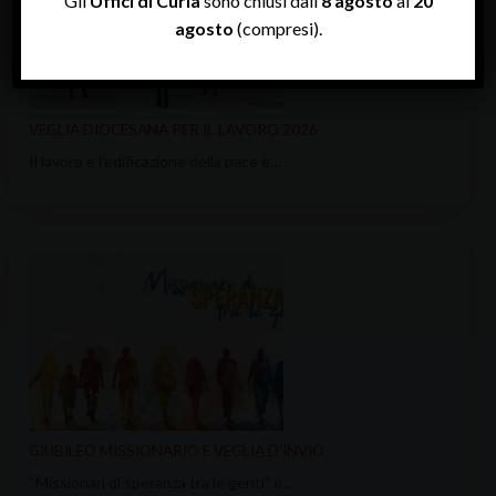
Gli
Uffici di Curia
sono chiusi dall’
8 agosto
al
20
agosto
(compresi).
VEGLIA DIOCESANA PER IL LAVORO 2026
Il lavoro e l’edificazione della pace è…
GIUBILEO MISSIONARIO E VEGLIA D’INVIO
“Missionari di speranza tra le genti” è…