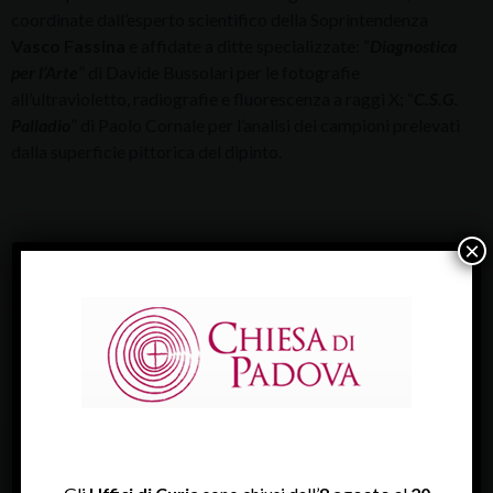
coordinate dall’esperto scientifico della Soprintendenza
Vasco Fassina
e affidate a ditte specializzate: “
Diagnostica
per l’Arte
” di Davide Bussolari per le fotografie
all’ultravioletto, radiografie e fluorescenza a raggi X; “
C.S.G.
Palladio
” di Paolo Cornale per l’analisi dei campioni prelevati
dalla superficie pittorica del dipinto.
×
ULTIME NEWS