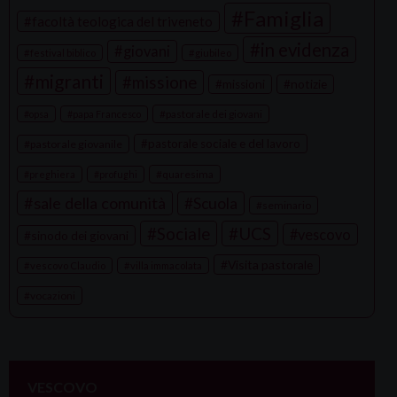
a
Famiglia
facoltà teologica del triveneto
t
in evidenza
giovani
festival biblico
giubileo
i
migranti
missione
missioni
notizie
o
n
pastorale dei giovani
opsa
papa Francesco
pastorale sociale e del lavoro
pastorale giovanile
quaresima
preghiera
profughi
sale della comunità
Scuola
seminario
Sociale
UCS
vescovo
sinodo dei giovani
Visita pastorale
vescovo Claudio
villa immacolata
vocazioni
VESCOVO