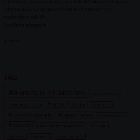
Cattedrale – è nominato parroco della Madonna Pellegrina
in Padova. Don Alessandro Spiezia – finora parroco
moderatore nell’UP …
Continua a leggere
notizie
P
o
TAG
s
Annuncio e Catechesi
t
avvento 2021
N
caritas
azione cattolica
carità
catechesi
a
Centro Missionario
Chiesa di Padova
comunicazione
v
comunità
coordinamento pastorale
dialogo
i
g
diocesi
ecumenismo
economato