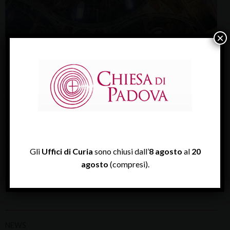
×
Don Gianandrea Di Donna è nominato direttore dell’Ufficio
diocesano per la Liturgia. Don Ruggero Toldo – finora
direttore dell’Ufficio diocesano per la Liturgia – rimane nel
medesimo ufficio come vice-direttore. Per la preparazione e
lo svolgimento delle celebrazioni del Vescovo in Cattedrale
è nominata un’equipe formata da Don Vito Antonio Di Rienzo
(responsabile, che svolgerà il ruolo di assistente al Vescovo),
don Gianandrea di Donna, …
Gli
Uffici di Curia
sono chiusi dall’
8 agosto
al
20
Continua a leggere
agosto
(compresi).
notizie
NEWS