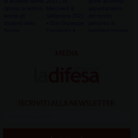
MEDIA
ISCRIVITI ALLA NEWSLETTER
Inserisci
la
tua
e-