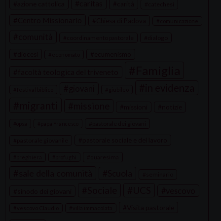
caritas
azione cattolica
carità
catechesi
Centro Missionario
Chiesa di Padova
comunicazione
comunità
coordinamento pastorale
dialogo
diocesi
ecumenismo
economato
Famiglia
facoltà teologica del triveneto
in evidenza
giovani
festival biblico
giubileo
migranti
missione
missioni
notizie
pastorale dei giovani
opsa
papa Francesco
pastorale sociale e del lavoro
pastorale giovanile
quaresima
preghiera
profughi
sale della comunità
Scuola
seminario
Sociale
UCS
vescovo
sinodo dei giovani
Visita pastorale
vescovo Claudio
villa immacolata