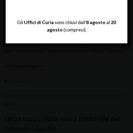
Procede anche nel tempo a ridosso del Natale la Visita
pastorale del vescovo Claudio Cipolla alle comunità della
Diocesi di Padova. Da venerdì 14 a martedì 25 dicembre
Gli
Uffici di Curia
sono chiusi dall’
8 agosto
al
20
2018, la quarta tappa della Visita pastorale toccherà le sette
agosto
(compresi).
comunità che insistono nel territorio del comune di Piove di
Sacco: Arzerello, Corte, Duomo (Piove di Sacco), Madonna
delle Grazie, Piovega, Sant’Anna di Piove di Sacco, Tognana.
…
Continua a leggere
Visita pastorale
NEWS
Terza tappa della visita pastorale del
vescovo Claudio