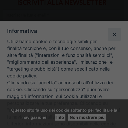
ISCRIVITI ALLA NEWSLETTER
Inserisci
la
tua
Informativa
e-
mail
Utilizziamo cookie o tecnologie simili per
finalità tecniche e, con il tuo consenso, anche per
*
altre finalità ("interazioni e funzionalità semplici",
"miglioramento dell'esperienza", "misurazione" e
"targeting e pubblicità") come specificato nella
cookie policy.
Cliccando su "accetta" acconsenti all'utilizzo dei
cookie. Cliccando su "personalizza" puoi avere
maggiori informazioni sui cookie utilizzati e
personalizzare le tue preferenze. Cliccando su
HOME
CONTATTI
"rifiuta" o chiudendo questa informativa proseguirai
Questo sito fa uso dei cookie soltanto per facilitare la
la navigazione installando i soli cookie tecnici.
navigazione
Info
Non mostrare più
ORARIO UFFICI DI CURIA: DAL LUNEDÌ AL VENERDÌ DALLE 9
Ulteriori informazioni sono disponibili nella
cookie
Preferenze Cookie