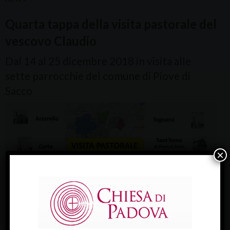
Quarta tappa della visita pastorale del
vescovo Claudio
Dal 14 al 25 dicembre 2018 in visita alle
sette parrocchie del comune di Piove di
Sacco
×