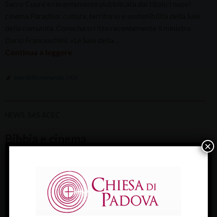
Sacro Cuore e recentemente pubblicata dal titolo I nuovi
cinema Paradiso: cultura, territorio e sostenibilità della Sale
della comunità. Come ha scritto recentemente il ministro
Dario Franceschini: «Le Sale della …
Continua a leggere
sale della comunità
,
UCS
NEWS
,
SAS ACEC
Bibbia e cinema
×
La settimana biblica dell'Acec