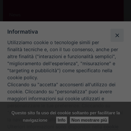
News
Modulistica
Informativa
Utilizziamo cookie o tecnologie simili per
Contatti
finalità tecniche e, con il tuo consenso, anche per
altre finalità ("interazioni e funzionalità semplici",
"miglioramento dell'esperienza", "misurazione" e
FACEBOOK
"targeting e pubblicità") come specificato nella
cookie policy.
Diocesi Di Padova
Cliccando su "accetta" acconsenti all'utilizzo dei
cookie. Cliccando su "personalizza" puoi avere
maggiori informazioni sui cookie utilizzati e
TWITTER
personalizzare le tue preferenze. Cliccando su
Tweets by diocesipadova
"rifiuta" o chiudendo questa informativa proseguirai
Questo sito fa uso dei cookie soltanto per facilitare la
la navigazione installando i soli cookie tecnici.
navigazione
Info
Non mostrare più
Ulteriori informazioni sono disponibili nella
cookie
Preferenze Cookie