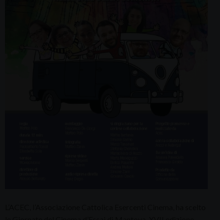
L’ACEC, l’Associazione Cattolica Esercenti Cinema, ha scelto
le Giornate del Cinema d’Essai di Mantova, XVII edizione,