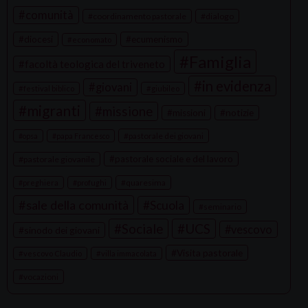
comunità
coordinamento pastorale
dialogo
diocesi
ecumenismo
economato
Famiglia
facoltà teologica del triveneto
in evidenza
giovani
festival biblico
giubileo
migranti
missione
missioni
notizie
pastorale dei giovani
opsa
papa Francesco
pastorale sociale e del lavoro
pastorale giovanile
quaresima
preghiera
profughi
sale della comunità
Scuola
seminario
Sociale
UCS
vescovo
sinodo dei giovani
Visita pastorale
vescovo Claudio
villa immacolata
vocazioni