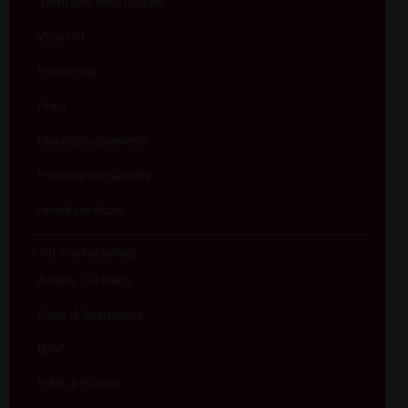
Territorio della Diocesi
Vicariati
Parrocchie
Preti
Diaconi permanenti
Persone consacrate
Fedeli servitori
Enti e associazioni
Azione Cattolica
Case di Spiritualità
IDSC
ISSR di Padova