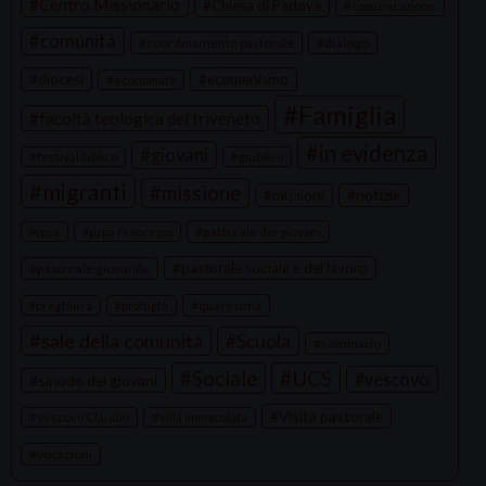
Centro Missionario
Chiesa di Padova
comunicazione
comunità
coordinamento pastorale
dialogo
diocesi
ecumenismo
economato
Famiglia
facoltà teologica del triveneto
in evidenza
giovani
festival biblico
giubileo
migranti
missione
missioni
notizie
pastorale dei giovani
opsa
papa Francesco
pastorale sociale e del lavoro
pastorale giovanile
quaresima
preghiera
profughi
sale della comunità
Scuola
seminario
Sociale
UCS
vescovo
sinodo dei giovani
Visita pastorale
vescovo Claudio
villa immacolata
vocazioni