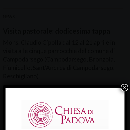
NEWS
Visita pastorale: dodicesima tappa
Mons. Claudio Cipolla dal 12 al 21 aprile in
visita alle cinque parrocchie del comune di
Campodarsego (Campodarsego, Bronzola,
Fiumicello, Sant’Andrea di Campodarsego,
Reschigliano)
×