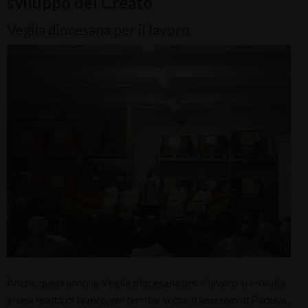
sviluppo del Creato
Veglia diocesana per il lavoro
Anche quest’anno la Veglia diocesana per il lavoro si è svolta
in una realtà di lavoro, nel territorio che il vescovo di Padova,