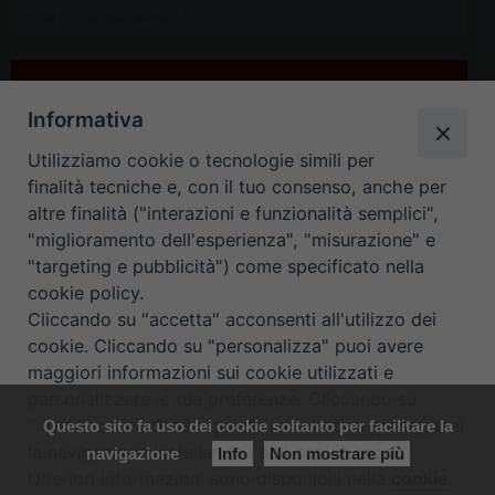
Inserisci
la
tua
e-
Informativa
mail
*
Utilizziamo cookie o tecnologie simili per
finalità tecniche e, con il tuo consenso, anche per
altre finalità ("interazioni e funzionalità semplici",
"miglioramento dell'esperienza", "misurazione" e
"targeting e pubblicità") come specificato nella
cookie policy.
Cliccando su "accetta" acconsenti all'utilizzo dei
cookie. Cliccando su "personalizza" puoi avere
HOME
CONTATTI
maggiori informazioni sui cookie utilizzati e
personalizzare le tue preferenze. Cliccando su
ORARIO UFFICI DI CURIA: DAL LUNEDÌ AL VENERDÌ DALLE 9
"rifiuta" o chiudendo questa informativa proseguirai
Questo sito fa uso dei cookie soltanto per facilitare la
la navigazione installando i soli cookie tecnici.
navigazione
Info
Non mostrare più
ALLE 12.30
Ulteriori informazioni sono disponibili nella
cookie
Preferenze Cookie