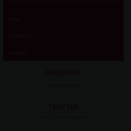
News
Modulistica
Contatti
FACEBOOK
Diocesi Di Padova
TWITTER
Tweets by diocesipadova