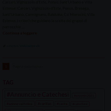
Carceri, Vighizzolo d’Este, Ponso, Sant’Urbano e Villa
Estense: Carceri, Vighizzolo d’Este, Ponso, Bresega,
Sant’Urbano, Carmignano, Balduina, Ca’ Morosini, Villa
Estense. I criteri che guidano la scelta dei gruppi di
parrocchie …
Continua a leggere
vescovo
,
Visita pastorale
1
Pagina successiva »
TAG
Annuncio e Catechesi
avvento 2021
caritas
azione cattolica
carità
catechesi