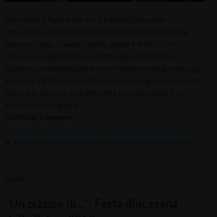
Mercoledì 17 aprile alle ore 19.30 all’Opera della
Provvidenza Sant’Antonio di Sarmeola di Rubano (Pd), il
vescovo, mons. Claudio Cipolla, guiderà la Via Crucis
diocesana, organizzata dal settore giovani di Azione
Cattolica in collaborazione con la Pastorale dei giovani e gli
Scout. La Via Crucis quest’anno ha come slogan «Il tuo volto
Signore io cerco» e sarà articolata in cinque tappe. È un
momento di preghiera …
Continua a leggere
giovani
,
giovani di azione cattolica
,
pastorale dei giovani
,
scout
,
vescovo
NEWS
“Un pizzico di…”: Festa diocesana