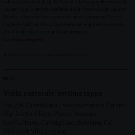
celebrazione annuale della Pasqua. È tempo penitenziale e di
conversione, orientato alla festa e alla vita nuova del Signore
Risorto: il dono della sua pace è la nostra speranza! Vorrei
cogliere questo inizio di Quaresima per augurare a ciascuno
di voi, e alla vostra comunità radunata per …
Continua a leggere
ceneri
,
conversione
,
perdono
,
quaresima
,
vescovo
NEWS
Visita pastorale: settima tappa
Dal 2 al 10 febbraio il vescovo sarà a: Carceri,
Vighizzolo d’Este, Ponso, Bresega,
Sant’Urbano, Carmignano, Balduina, Ca’
Morosini, Villa Estense.