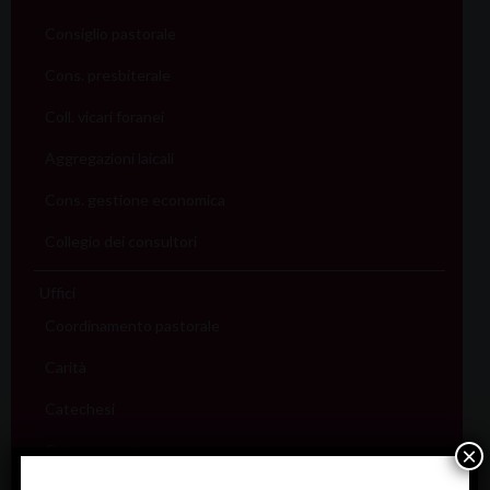
Consiglio pastorale
Cons. presbiterale
Coll. vicari foranei
Aggregazioni laicali
Cons. gestione economica
Collegio dei consultori
Uffici
Coordinamento pastorale
Carità
Catechesi
Catecumenato
×