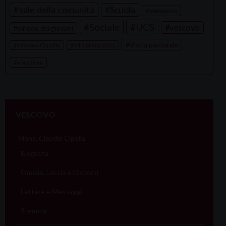
sale della comunità
Scuola
seminario
Sociale
UCS
vescovo
sinodo dei giovani
Visita pastorale
vescovo Claudio
villa immacolata
vocazioni
VESCOVO
Mons. Claudio Cipolla
Biografia
Omelie, Lectio e Discorsi
Lettere e Messaggi
Stemma