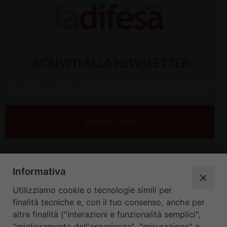
ISCRIVITI ALLA NEWSLETTER
Inserisci
la
tua
e-
mail
*
Informativa
Utilizziamo cookie o tecnologie simili per
finalità tecniche e, con il tuo consenso, anche per
altre finalità ("interazioni e funzionalità semplici",
"miglioramento dell'esperienza", "misurazione" e