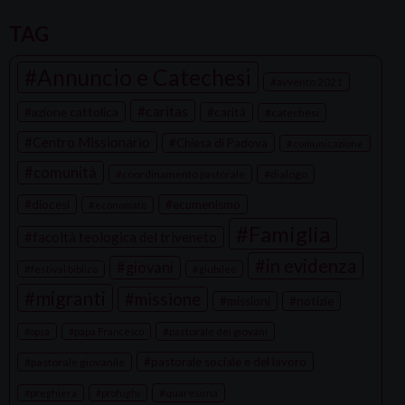
P
o
TAG
s
Annuncio e Catechesi
t
avvento 2021
N
caritas
azione cattolica
carità
catechesi
a
Centro Missionario
Chiesa di Padova
comunicazione
v
comunità
coordinamento pastorale
dialogo
i
g
diocesi
ecumenismo
economato
a
Famiglia
facoltà teologica del triveneto
t
in evidenza
giovani
festival biblico
giubileo
i
migranti
missione
missioni
notizie
o
n
pastorale dei giovani
opsa
papa Francesco
pastorale sociale e del lavoro
pastorale giovanile
quaresima
preghiera
profughi