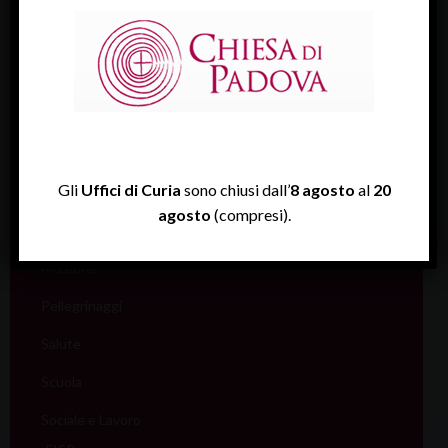
Comunicazione
Cultura
Ecumenismo
Famiglia
Giovani
Gli
Uffici di Curia
sono chiusi dall’
8 agosto
al
20
Liturgia
agosto
(compresi).
Migranti
Missione
Pellegrinaggi
Salute
Scuola
Sociale e Lavoro