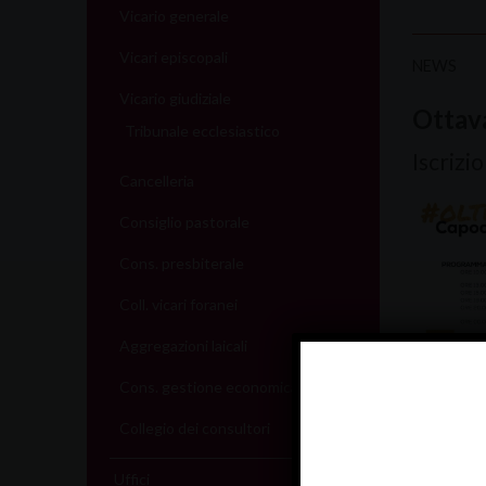
Vicario generale
Vicari episcopali
NEWS
Vicario giudiziale
Ottava
Tribunale ecclesiastico
Iscrizi
Cancelleria
Consiglio pastorale
Cons. presbiterale
Coll. vicari foranei
Aggregazioni laicali
Cons. gestione economica
Collegio dei consultori
Uffici