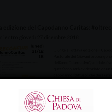
 edizione del Capodanno Caritas: #oltre
oni entro giovedì 27 dicembre 2018
Giunge all’ottava edizione il Capod
Pastorale dei Giovani propongono a
dell’anno “alternativo”, solidale, fr
quest’anno sarà evidenziato da un t
capodanno “diffuso”, che dura un’in
animano più realtà del territorio …
Continua a leggere