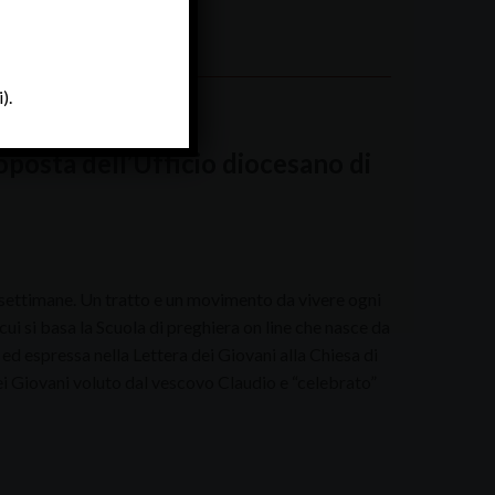
).
oposta dell’Ufficio diocesano di
 settimane. Un tratto e un movimento da vivere ogni
cui si basa la Scuola di preghiera on line che nasce da
i ed espressa nella Lettera dei Giovani alla Chiesa di
i Giovani voluto dal vescovo Claudio e “celebrato”