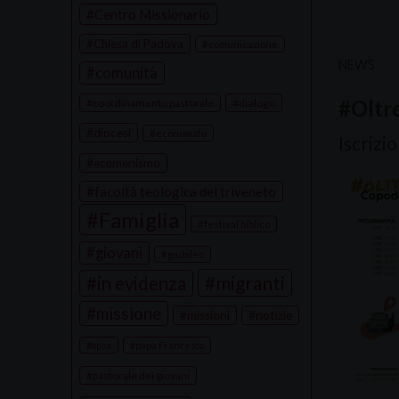
Centro Missionario
Chiesa di Padova
comunicazione
NEWS
comunità
#Oltre
coordinamento pastorale
dialogo
diocesi
economato
Iscrizi
ecumenismo
facoltà teologica del triveneto
Famiglia
festival biblico
giovani
giubileo
migranti
in evidenza
missione
missioni
notizie
opsa
papa Francesco
pastorale dei giovani