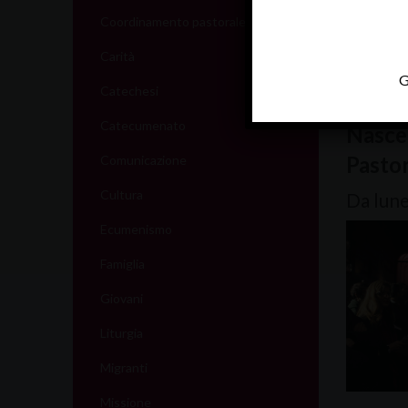
Caritas 
Coordinamento pastorale
Carità
G
NEWS
Catechesi
Catecumenato
Nasce 
Pastor
Comunicazione
Cultura
Da lune
Ecumenismo
Famiglia
Giovani
Liturgia
Migranti
Missione