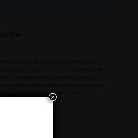
confine
anno Caritas, l’iniziativa che Caritas Padova e
i giovani dai 18 ai 35 anni per trascorrere un ultimo
aterno, ricco di proposte e di incontri. E che da
itolo-hashtag: #oltreconfine! L’idea è semplice: un
tera giornata, dove piccoli gruppi di volontari
×