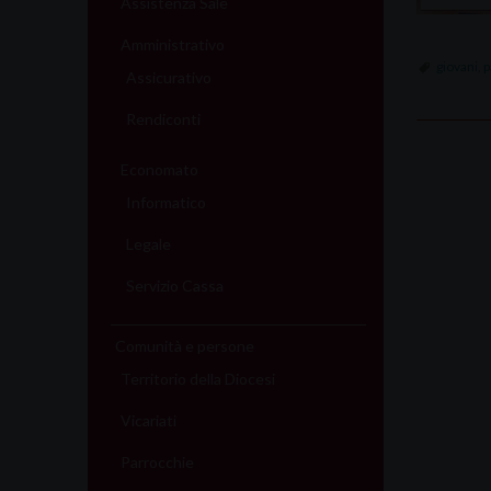
Assistenza Sale
Amministrativo
giovani
,
p
Assicurativo
Rendiconti
P
Economato
o
Informatico
Legale
s
Servizio Cassa
t
N
Comunità e persone
Territorio della Diocesi
a
Vicariati
v
Parrocchie