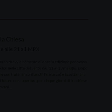
lla Chiesa
e alle 21 all'MPX
corso di avvicinamento alla sesta edizione padovana
o clou nella città del Santo dall’11 al 13 maggio. Dopo
le con fratel Enzo Bianchi (in marzo) e la settimana
futuro con l’apertura per cinque giorni di tre chiese
iovani …