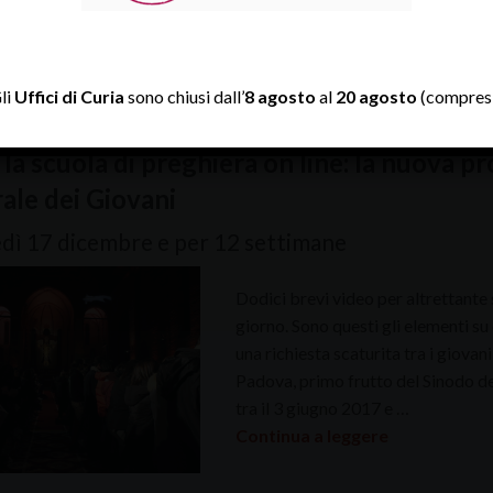
Padova
,
pastorale dei giovani
li
Uffici di Curia
sono chiusi dall’
8 agosto
al
20 agosto
(compresi
la scuola di preghiera on line: la nuova pr
ale dei Giovani
dì 17 dicembre e per 12 settimane
Dodici brevi video per altrettante
giorno. Sono questi gli elementi su 
una richiesta scaturita tra i giovan
Padova, primo frutto del Sinodo de
tra il 3 giugno 2017 e …
Continua a leggere