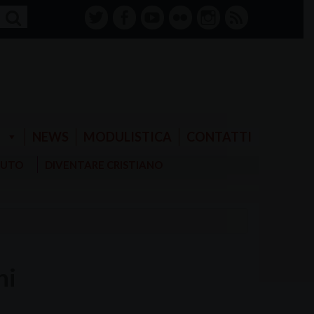
twitter
facebook-
youtube
Flickr
instagram
RSS
alt
E
NEWS
MODULISTICA
CONTATTI
AIUTO
DIVENTARE CRISTIANO
ni