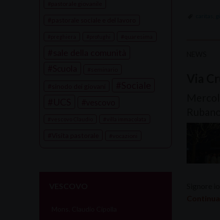
pastorale giovanile
caritas
,
g
pastorale sociale e del lavoro
quaresima
preghiera
profughi
sale della comunità
NEWS
Scuola
seminario
Via Cr
Sociale
sinodo dei giovani
Mercole
UCS
vescovo
Ruban
vescovo Claudio
villa immacolata
Visita pastorale
vocazioni
VESCOVO
Signore io
Continua
Mons. Claudio Cipolla