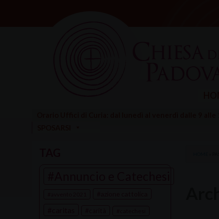
Skip
to
content
HO
Orario Uffici di Curia: dal lunedì al venerdì dalle 9 alle
SPOSARSI
TAG
HOME
»
PA
Annuncio e Catechesi
Arch
azione cattolica
avvento 2021
caritas
carità
catechesi