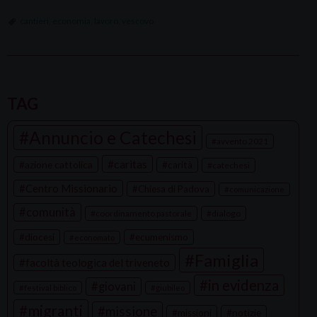
cantieri
,
economia
,
lavoro
,
vescovo
P
o
TAG
s
Annuncio e Catechesi
t
avvento 2021
N
caritas
azione cattolica
carità
catechesi
a
Centro Missionario
Chiesa di Padova
comunicazione
v
comunità
coordinamento pastorale
dialogo
i
g
diocesi
ecumenismo
economato
a
Famiglia
facoltà teologica del triveneto
t
in evidenza
giovani
festival biblico
giubileo
i
migranti
missione
missioni
notizie