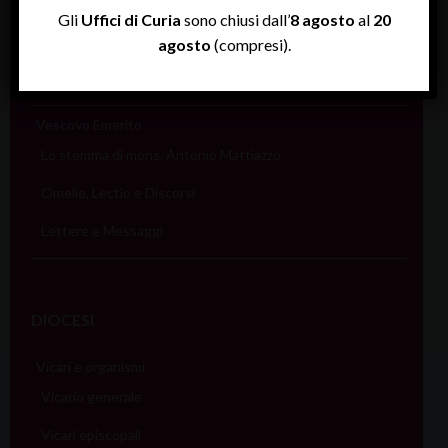
Omelie, Lectio e Discorsi
Gli
Uffici di Curia
sono chiusi dall’
8 agosto
al
20
Lettere e Messaggi
agosto
(compresi).
Stemma
Vescovo Emerito
Lo stemma di mons. Antonio Mattiazzo
Omelie, Lectio e Discorsi
Lettere e Messaggi
DIOCESI
Vicari e organismi
Vicario generale
Vicari episcopali