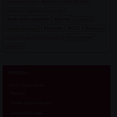
pastorale sociale e del lavoro
pastorale giovanile
quaresima
preghiera
profughi
sale della comunità
Scuola
seminario
Sociale
UCS
vescovo
sinodo dei giovani
Visita pastorale
vescovo Claudio
villa immacolata
vocazioni
VESCOVO
Mons. Claudio Cipolla
Biografia
Omelie, Lectio e Discorsi
Lettere e Messaggi