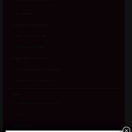
Cancelleria
Consiglio pastorale
Cons. presbiterale
Coll. vicari foranei
Aggregazioni laicali
Cons. gestione economica
Collegio dei consultori
Uffici
Coordinamento pastorale
Carità
Catechesi
×