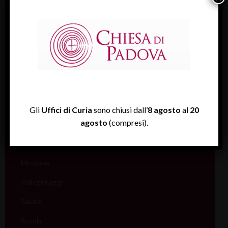
Catecumenato
Comunicazione
Cultura
Ecumenismo
Famiglia
Giovani
Gli
Uffici di Curia
sono chiusi dall’
8 agosto
al
20
agosto
(compresi).
Liturgia
Migranti
Missione
Pellegrinaggi
Salute
Scuola