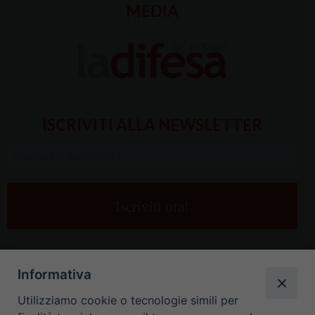
MEDIA
ISCRIVITI ALLA NEWSLETTER
Inserisci
la
tua
e-
mail
*
Informativa
Utilizziamo cookie o tecnologie simili per