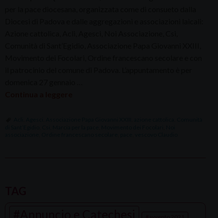
per la pace diocesana, organizzata come di consueto dalla
Diocesi di Padova e dalle aggregazioni e associazioni laicali:
Azione cattolica, Acli, Agesci, Noi Associazione, Csi,
Comunità di Sant’Egidio, Associazione Papa Giovanni XXIII,
Movimento dei Focolari, Ordine francescano secolare e con
il patrocinio del comune di Padova. L’appuntamento è per
domenica 27 gennaio …
Continua a leggere
Acli
,
Agesci
,
Associazione Papa Giovanni XXIII
,
azione cattolica
,
Comunità
di Sant’Egidio
,
Csi
,
Marcia per la pace
,
Movimento dei Focolari
,
Noi
associazione
,
Ordine francescano secolare
,
pace
,
vescovo Claudio
P
o
TAG
s
Annuncio e Catechesi
t
avvento 2021