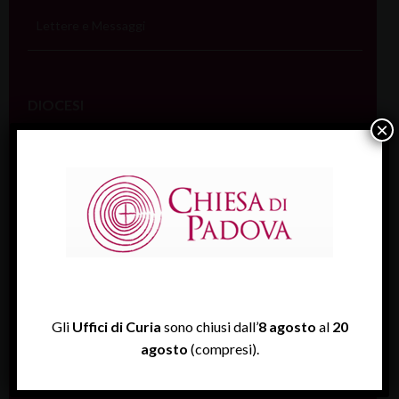
Lettere e Messaggi
DIOCESI
×
Vicari e organismi
Vicario generale
Vicari episcopali
Vicario giudiziale
Tribunale ecclesiastico
Cancelleria
Gli
Uffici di Curia
sono chiusi dall’
8 agosto
al
20
Consiglio pastorale
agosto
(compresi).
Cons. presbiterale