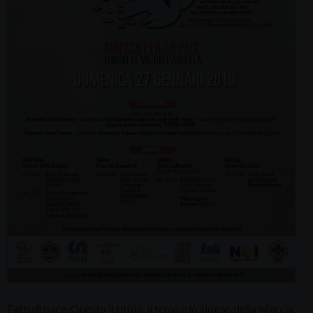
Fatti di pace. Questo il titolo, il tema e lo slogan della Marcia