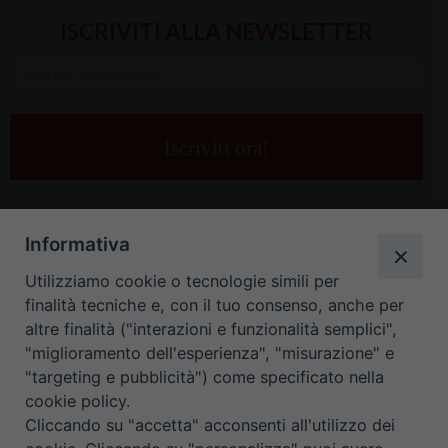
ISCRIVITI ALLA NEWSLETTER
Inserisci
la
tua
e-
mail
*
Informativa
Utilizziamo cookie o tecnologie simili per
finalità tecniche e, con il tuo consenso, anche per
altre finalità ("interazioni e funzionalità semplici",
"miglioramento dell'esperienza", "misurazione" e
"targeting e pubblicità") come specificato nella
HOME
CONTATTI
cookie policy.
Cliccando su "accetta" acconsenti all'utilizzo dei
ORARIO UFFICI DI CURIA: DAL LUNEDÌ AL VENERDÌ DALLE 9