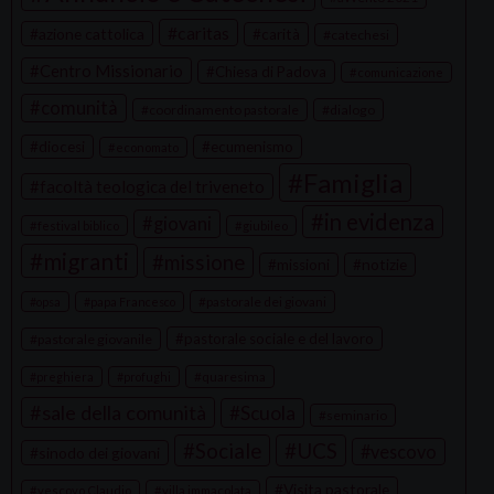
N
caritas
azione cattolica
carità
catechesi
a
Centro Missionario
Chiesa di Padova
comunicazione
v
comunità
coordinamento pastorale
dialogo
i
g
diocesi
ecumenismo
economato
a
Famiglia
facoltà teologica del triveneto
t
in evidenza
giovani
festival biblico
giubileo
i
migranti
missione
missioni
notizie
o
n
pastorale dei giovani
opsa
papa Francesco
pastorale sociale e del lavoro
pastorale giovanile
quaresima
preghiera
profughi
sale della comunità
Scuola
seminario
Sociale
UCS
vescovo
sinodo dei giovani
Visita pastorale
vescovo Claudio
villa immacolata