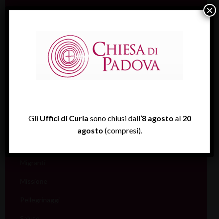
×
Catechesi
Catecumenato
Comunicazione
Cultura
Ecumenismo
Famiglia
Gli
Uffici di Curia
sono chiusi dall’
8 agosto
al
20
Giovani
agosto
(compresi).
Liturgia
Migranti
Missione
Pellegrinaggi
Salute