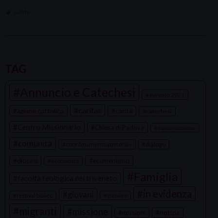
salute
P
o
TAG
s
Annuncio e Catechesi
t
avvento 2021
N
caritas
azione cattolica
carità
catechesi
a
Centro Missionario
Chiesa di Padova
comunicazione
v
comunità
coordinamento pastorale
dialogo
i
g
diocesi
ecumenismo
economato
a
Famiglia
facoltà teologica del triveneto
t
in evidenza
giovani
festival biblico
giubileo
i
migranti
missione
missioni
notizie
o