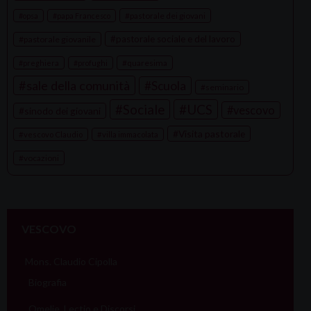
n
pastorale dei giovani
opsa
papa Francesco
pastorale sociale e del lavoro
pastorale giovanile
quaresima
preghiera
profughi
sale della comunità
Scuola
seminario
Sociale
UCS
vescovo
sinodo dei giovani
Visita pastorale
vescovo Claudio
villa immacolata
vocazioni
VESCOVO
Mons. Claudio Cipolla
Biografia
Omelie, Lectio e Discorsi