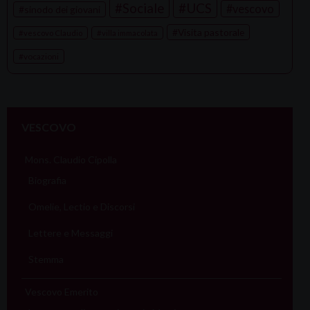
Sociale
UCS
vescovo
sinodo dei giovani
Visita pastorale
vescovo Claudio
villa immacolata
vocazioni
VESCOVO
Mons. Claudio Cipolla
Biografia
Omelie, Lectio e Discorsi
Lettere e Messaggi
Stemma
Vescovo Emerito