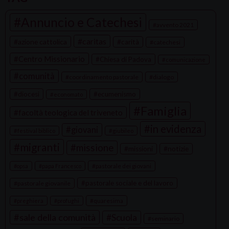
s
Annuncio e Catechesi
t
avvento 2021
N
caritas
azione cattolica
carità
catechesi
a
Centro Missionario
Chiesa di Padova
comunicazione
v
comunità
coordinamento pastorale
dialogo
i
g
diocesi
ecumenismo
economato
a
Famiglia
facoltà teologica del triveneto
t
in evidenza
giovani
festival biblico
giubileo
i
migranti
missione
missioni
notizie
o
n
pastorale dei giovani
opsa
papa Francesco
pastorale sociale e del lavoro
pastorale giovanile
quaresima
preghiera
profughi
sale della comunità
Scuola
seminario