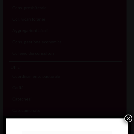
Cons. presbiterale
Coll. vicari foranei
Aggregazioni laicali
Cons. gestione economica
Collegio dei consultori
Uffici
Coordinamento pastorale
Carità
Catechesi
Catecumenato
×
Comunicazione
Cultura