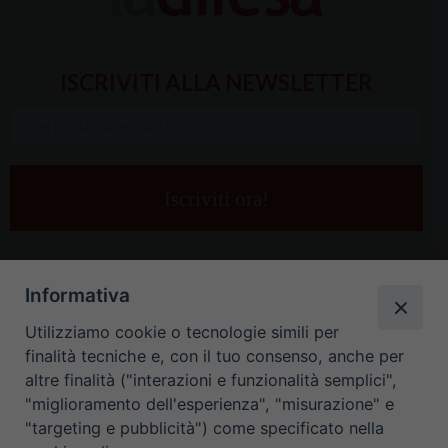
ISCRIVITI ALLA NEWSLETTER
Inserisci
la
tua
e-
mail
*
Informativa
Utilizziamo cookie o tecnologie simili per
finalità tecniche e, con il tuo consenso, anche per
altre finalità ("interazioni e funzionalità semplici",
"miglioramento dell'esperienza", "misurazione" e
"targeting e pubblicità") come specificato nella
HOME
CONTATTI