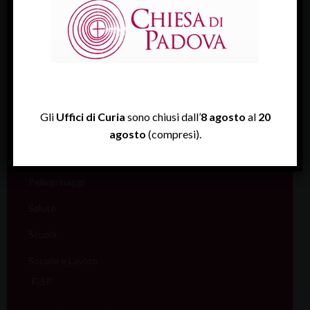
Ecumenismo
Famiglia
Giovani
Liturgia
Gli
Uffici di Curia
sono chiusi dall’
8 agosto
al
20
Migranti
agosto
(compresi).
Missione
Pellegrinaggi
Salute
Scuola
Sociale e Lavoro
FISP