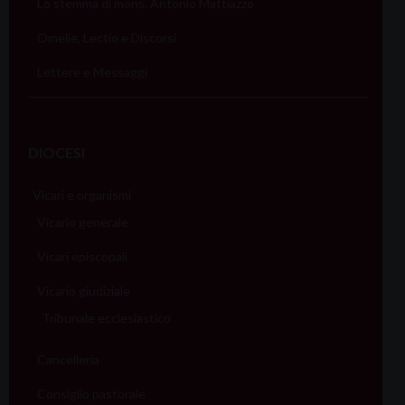
Lo stemma di mons. Antonio Mattiazzo
Omelie, Lectio e Discorsi
Lettere e Messaggi
DIOCESI
Vicari e organismi
Vicario generale
Vicari episcopali
Vicario giudiziale
Tribunale ecclesiastico
Cancelleria
Consiglio pastorale