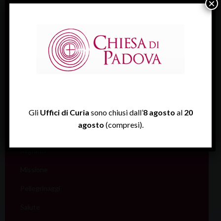
Catechesi
×
Catecumenato
Comunicazione
Cultura
Ecumenismo
Famiglia
Gli
Uffici di Curia
sono chiusi dall’
8 agosto
al
20
Giovani
agosto
(compresi).
Liturgia
Migranti
Missione
Pellegrinaggi
Salute