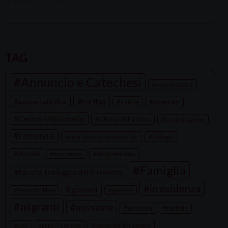
P
o
TAG
s
Annuncio e Catechesi
t
avvento 2021
N
caritas
azione cattolica
carità
catechesi
a
Centro Missionario
Chiesa di Padova
comunicazione
v
comunità
coordinamento pastorale
dialogo
i
g
diocesi
ecumenismo
economato
a
Famiglia
facoltà teologica del triveneto
t
in evidenza
giovani
festival biblico
giubileo
i
migranti
missione
missioni
notizie
o
n
pastorale dei giovani
opsa
papa Francesco