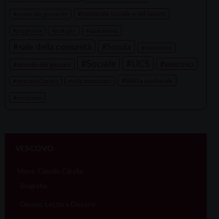
pastorale sociale e del lavoro
pastorale giovanile
quaresima
preghiera
profughi
sale della comunità
Scuola
seminario
Sociale
UCS
vescovo
sinodo dei giovani
Visita pastorale
vescovo Claudio
villa immacolata
vocazioni
VESCOVO
Mons. Claudio Cipolla
Biografia
Omelie, Lectio e Discorsi